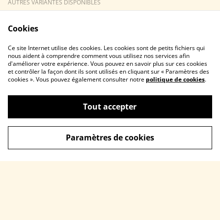
AUTRES VARIANTES DISPONIBLES
Cookies
Ce site Internet utilise des cookies. Les cookies sont de petits fichiers qui
nous aident à comprendre comment vous utilisez nos services afin
d'améliorer votre expérience. Vous pouvez en savoir plus sur ces cookies
et contrôler la façon dont ils sont utilisés en cliquant sur « Paramètres des
cookies ». Vous pouvez également consulter notre
politique de cookies
.
Localisez-moi à la
Contactez-moi
Boissière-école
CGV
Politique de
Tout accepter
confidentialité
Politique de cookies
Paramètres de cookies
©
2026
Romanise
powered by