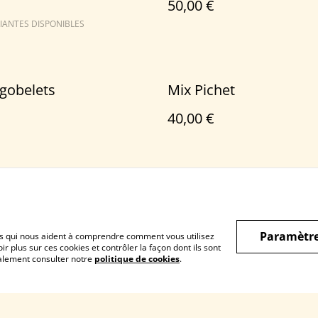
50,00 €
IANTES DISPONIBLES
 gobelets
Mix Pichet
40,00 €
1
2
3
Paramètre
hiers qui nous aident à comprendre comment vous utilisez
r plus sur ces cookies et contrôler la façon dont ils sont
galement consulter notre
politique de cookies
.
ntactez-moi
CGV
Politique de
confidentialité